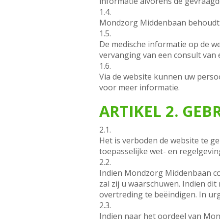
informatie alvorens de gevraagd
1.4.
Mondzorg Middenbaan behoudt zi
1.5.
De medische informatie op de w
vervanging van een consult van 
1.6.
Via de website kunnen uw pers
voor meer informatie.
ARTIKEL 2. GEB
2.1.
Het is verboden de website te ge
toepasselijke wet- en regelgevi
2.2.
Indien Mondzorg Middenbaan con
zal zij u waarschuwen. Indien di
overtreding te beëindigen. In u
2.3.
Indien naar het oordeel van Mon