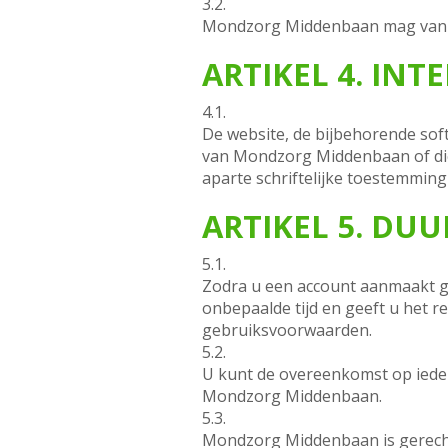
3.2.
Mondzorg Middenbaan mag van tij
ARTIKEL 4. IN
4.1.
De website, de bijbehorende soft
van Mondzorg Middenbaan of die
aparte schriftelijke toestemming
ARTIKEL 5. DU
5.1.
Zodra u een account aanmaakt 
onbepaalde tijd en geeft u het 
gebruiksvoorwaarden.
5.2.
U kunt de overeenkomst op iede
Mondzorg Middenbaan.
5.3.
Mondzorg Middenbaan is gerecht