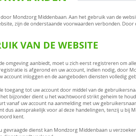
door Mondzorg Middenbaan. Aan het gebruik van de website
site, zijn de onderstaande voorwaarden verbonden. Door d
RUIK VAN DE WEBSITE
gde omgeving aanbiedt, moet u zich eerst registreren om alle
egistratie is afgerond en uw account, indien nodig, door 
uw account inloggen en de aangeboden diensten volledig ge
u de toegang tot uw account door middel van de gebruikersn
het bijzonder dient u het wachtwoord strikt geheim te h
beurt vanaf uw account na aanmelding met uw gebruikersna
ent dus aansprakelijk voor al deze handelingen, tenzij u bi
oord kent.
r u gevraagde dienst kan Mondzorg Middenbaan u verzoeken 