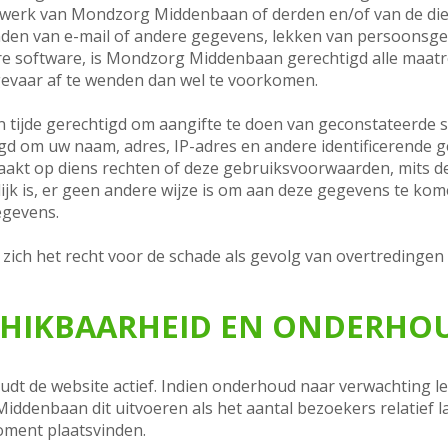
erk van Mondzorg Middenbaan of derden en/of van de diens
den van e-mail of andere gegevens, lekken van persoonsgeg
are software, is Mondzorg Middenbaan gerechtigd alle maatr
 gevaar af te wenden dan wel te voorkomen.
tijde gerechtigd om aangifte te doen van geconstateerde st
 om uw naam, adres, IP-adres en andere identificerende g
aakt op diens rechten of deze gebruiksvoorwaarden, mits de j
jk is, er geen andere wijze is om aan deze gegevens te kom
egevens.
ch het recht voor de schade als gevolg van overtredinge
SCHIKBAARHEID EN ONDERHO
 de website actief. Indien onderhoud naar verwachting lei
iddenbaan dit uitvoeren als het aantal bezoekers relatief l
oment plaatsvinden.