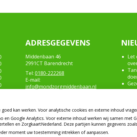
ADRESGEGEVENS
NIE
Middenbaan 46
Let 
0
2991CT Barendrecht
ove
0
Tand
0
Tel:
0180-222268
doe
0
E-mail:
Gezo
0
info@mondzorgmiddenbaan.nl
een
0
Naar
0
bui
0
e goed kan werken. Voor analytische cookies en externe inhoud vrag
0
 en Google Analytics. Voor externe inhoud werken wij samen met G
0
vertellen en ZorgkaartNederland. Deze partijen kunnen gegevens zoal
p ieder moment uw toestemming intrekken of aanpassen.