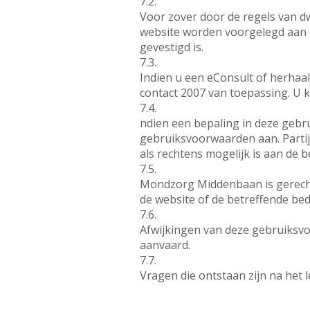
7.2.
Voor zover door de regels van dw
website worden voorgelegd aan
gevestigd is.
7.3.
Indien u een eConsult of herhaal
contact 2007 van toepassing. U k
7.4.
ndien een bepaling in deze gebrui
gebruiksvoorwaarden aan. Partije
als rechtens mogelijk is aan de 
7.5.
Mondzorg Middenbaan is gerechti
de website of de betreffende bedr
7.6.
Afwijkingen van deze gebruiksvo
aanvaard.
7.7.
Vragen die ontstaan zijn na het 