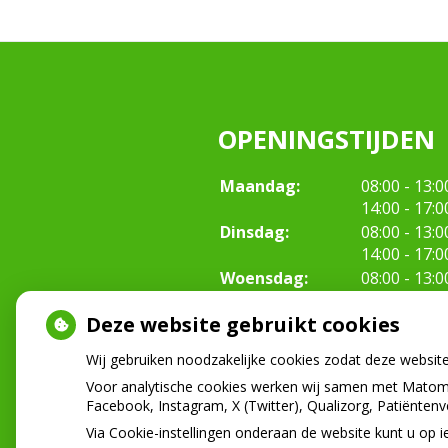
OPENINGSTIJDEN
tot
Maandag:
08:00
- 13:0
tot
14:00
- 17:0
tot
Dinsdag:
08:00
- 13:0
tot
14:00
- 17:0
tot
Woensdag:
08:00
- 13:0
tot
14:00
- 17:0
Deze website gebruikt cookies
tot
Donderdag:
08:00
- 13:0
tot
14:00
- 17:0
Wij gebruiken noodzakelijke cookies zodat deze websit
tot
Vrijdag:
08.00
- 13.0
Voor analytische cookies werken wij samen met Matomo
tot
14.00
- 17.0
Facebook, Instagram, X (Twitter), Qualizorg, Patiënten
Via Cookie-instellingen onderaan de website kunt u o