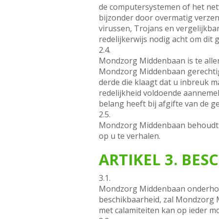
de computersystemen of het netw
bijzonder door overmatig verzen
virussen, Trojans en vergelijkb
redelijkerwijs nodig acht om dit
2.4.
Mondzorg Middenbaan is te allen 
Mondzorg Middenbaan gerechtigd
derde die klaagt dat u inbreuk m
redelijkheid voldoende aannemeli
belang heeft bij afgifte van de g
2.5.
Mondzorg Middenbaan behoudt zi
op u te verhalen.
ARTIKEL 3. BE
3.1.
Mondzorg Middenbaan onderhoudt
beschikbaarheid, zal Mondzorg M
met calamiteiten kan op ieder m