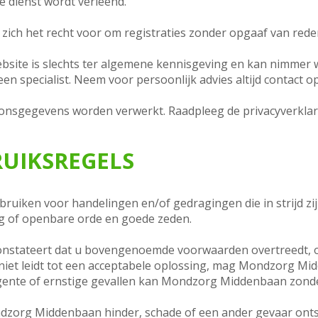
e dienst wordt verleend.
ch het recht voor om registraties zonder opgaaf van rede
ebsite is slechts ter algemene kennisgeving en kan nimmer
een specialist. Neem voor persoonlijk advies altijd contac
oonsgegevens worden verwerkt. Raadpleeg de privacyverkl
RUIKSREGELS
bruiken voor handelingen en/of gedragingen die in strijd z
ng of openbare orde en goede zeden.
stateert dat u bovengenoemde voorwaarden overtreedt, of
t niet leidt tot een acceptabele oplossing, mag Mondzorg Mi
rgente of ernstige gevallen kan Mondzorg Middenbaan zond
dzorg Middenbaan hinder, schade of een ander gevaar onts