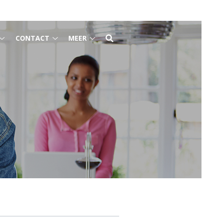
CONTACT
MEER
Gezondheidsinformatie
Contact
Meer
submenu
submenu
submenu