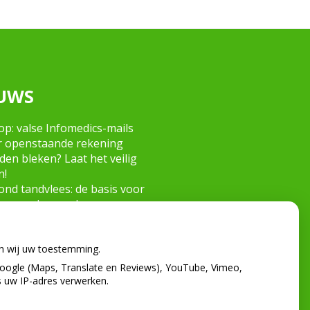
UWS
op: valse Infomedics-mails
r openstaande rekening
en bleken? Laat het veilig
n!
nd tandvlees: de basis voor
 gezonde mond
 de tandarts in het
tenland? Wees op je hoede!
en wij uw toestemming.
oogle (Maps, Translate en Reviews), YouTube, Vimeo,
s uw IP-adres verwerken.