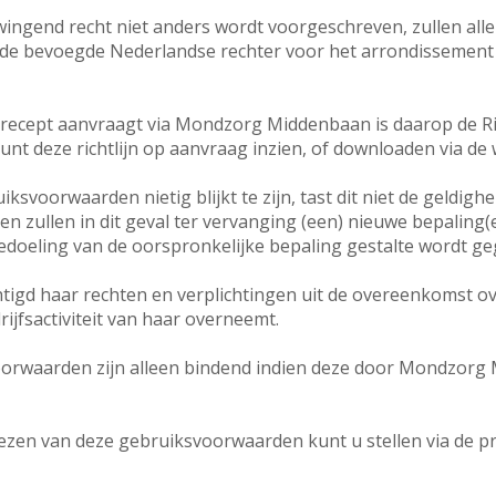
ingend recht niet anders wordt voorgeschreven, zullen alle
 de bevoegde Nederlandse rechter voor het arrondisseme
recept aanvraagt via Mondzorg Middenbaan is daarop de Rich
unt deze richtlijn op aanvraag inzien, of downloaden via d
ksvoorwaarden nietig blijkt te zijn, tast dit niet de geldigh
n zullen in dit geval ter vervanging (een) nieuwe bepaling(
bedoeling van de oorspronkelijke bepaling gestalte wordt g
gd haar rechten en verplichtingen uit de overeenkomst ov
ijfsactiviteit van haar overneemt.
orwaarden zijn alleen bindend indien deze door Mondzorg Mi
lezen van deze gebruiksvoorwaarden kunt u stellen via de pra