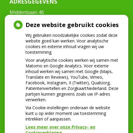
ADRESGEGEVENS
Middenbaan 46
2991CT Barendrecht
Deze website gebruikt cookies
Tel:
0180-222268
E-mail:
info@mondzorgmiddenbaan.nl
Wij gebruiken noodzakelijke cookies zodat deze
website goed kan werken. Voor analytische
cookies en externe inhoud vragen wij uw
toestemming.
NIEUWS
Voor analytische cookies werken wij samen met
Let op: valse Infomedics-mails over
Matomo en Google Analytics. Voor externe
inhoud werken wij samen met Google (Maps,
openstaande rekening
Translate en Reviews), YouTube, Vimeo,
Tanden bleken? Laat het veilig doen!
Facebook, Instagram, X (Twitter), Qualizorg,
Gezond tandvlees: de basis voor een gezonde
Patiëntenvertellen en ZorgkaartNederland. Deze
mond
partijen kunnen gegevens zoals uw IP-adres
Naar de tandarts in het buitenland? Wees op je
verwerken.
hoede!
Via Cookie-instellingen onderaan de website
kunt u op ieder moment uw toestemming
intrekken of aanpassen.
Lees meer over onze Privacy- en
Cookieverklaring.