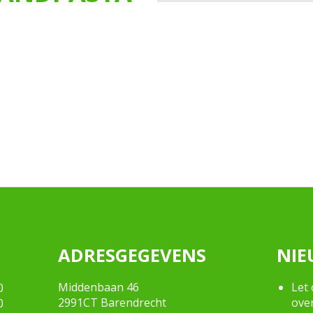
ADRESGEGEVENS
NIE
Middenbaan 46
Let 
0
2991CT Barendrecht
ove
0