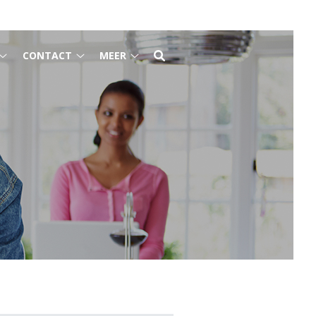
CONTACT
MEER
Gezondheidsinformatie
Contact
Meer
submenu
submenu
submenu