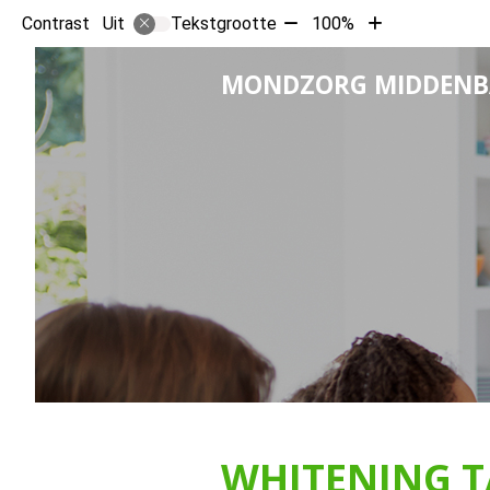
Tekst
Tekst
Contrast
Tekstgrootte
100%
Uit
verkleinen
vergroten
met
met
MONDZORG MIDDEN
10%
10%
WHITENING 