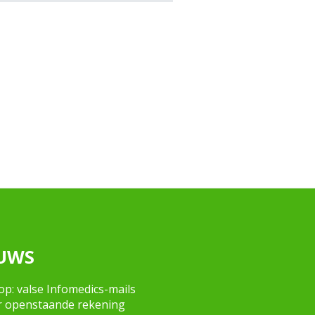
UWS
op: valse Infomedics-mails
r openstaande rekening