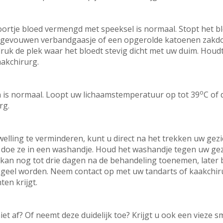
ortje bloed vermengd met speeksel is normaal. Stopt het 
elgevouwen verbandgaasje of een opgerolde katoenen zakdoe
druk de plek waar het bloedt stevig dicht met uw duim. Houd
aakchirurg.
o
n is normaal. Loopt uw lichaamstemperatuur op tot 39
C of
rg.
elling te verminderen, kunt u direct na het trekken uw gezi
 en doe ze in een washandje. Houd het washandje tegen uw ge
ng kan nog tot drie dagen na de behandeling toenemen, later
 geel worden. Neem contact op met uw tandarts of kaakchirurg
en krijgt.
et af? Of neemt deze duidelijk toe? Krijgt u ook een vieze