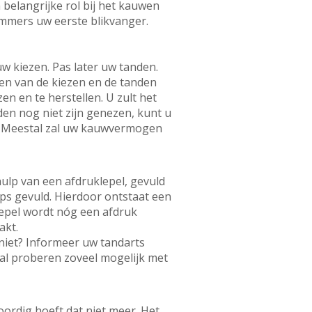
 belangrijke rol bij het kauwen
immers uw eerste blikvanger.
uw kiezen. Pas later uw tanden.
ken van de kiezen en de tanden
en en te herstellen. U zult het
den nog niet zijn genezen, kunt u
. Meestal zal uw kauwvermogen
ulp van een afdruklepel, gevuld
ips gevuld. Hierdoor ontstaat een
epel wordt nóg een afdruk
akt.
 niet? Informeer uw tandarts
zal proberen zoveel mogelijk met
ordig hoeft dat niet meer. Het