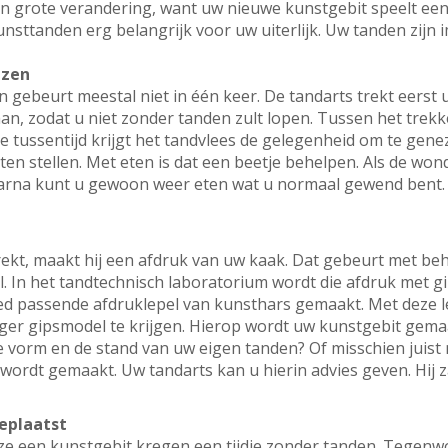
een grote verandering, want uw nieuwe kunstgebit speelt een
nsttanden erg belangrijk voor uw uiterlijk. Uw tanden zijn 
ezen
 gebeurt meestal niet in één keer. De tandarts trekt eerst 
aan, zodat u niet zonder tanden zult lopen. Tussen het trek
e tussentijd krijgt het tandvlees de gelegenheid om te genez
ten stellen. Met eten is dat een beetje behelpen. Als de won
Daarna kunt u gewoon weer eten wat u normaal gewend bent
rekt, maakt hij een afdruk van uw kaak. Dat gebeurt met beh
. In het tandtechnisch laboratorium wordt die afdruk met g
ed passende afdruklepel van kunsthars gemaakt. Met deze l
r gipsmodel te krijgen. Hierop wordt uw kunstgebit gema
e vorm en de stand van uw eigen tanden? Of misschien juist
wordt gemaakt. Uw tandarts kan u hierin advies geven. Hij 
eplaatst
e een kunstgebit kregen een tijdje zonder tanden. Tegenwo