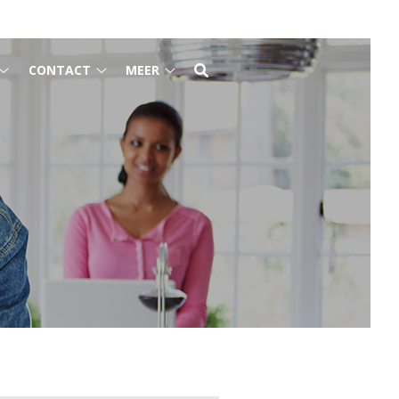
CONTACT
MEER
Gezondheidsinformatie
Contact
Meer
submenu
submenu
submenu