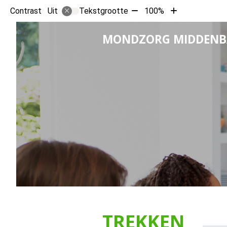
Tekst
Tekst
Contrast
Tekstgrootte
100%
Uit
verkleinen
vergroten
met
met
MONDZORG MIDDEN
10%
10%
TREKKEN