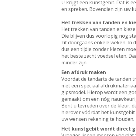
U krijgt een kunstgebit. Dat is 
en spreken. Bovendien zijn uw ku
Het trekken van tanden en ki
Het trekken van tanden en kiezen
Die blijven dus voorlopig nog st
zit doorgaans enkele weken. In d
dus een tijdje zonder kiezen moe
het beste zacht voedsel eten. 
minder zijn.
Een afdruk maken
Voordat de tandarts de tanden t
met een speciaal afdrukmateriaal
gipsmodel. Hierop wordt een go
gemaakt om een nóg nauwkeurige
Bent u tevreden over de kleur, d
hierover vóórdat het kunstgebit 
uw wensen rekening te houden.
Het kunstgebit wordt direct g
Vroeger liepen mensen voordat z