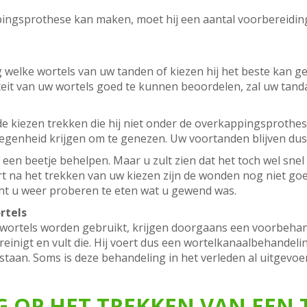
pingsprothese kan maken, moet hij een aantal voorbereidi
g welke wortels van uw tanden of kiezen hij het beste kan ge
eit van uw wortels goed te kunnen beoordelen, zal uw tand
de kiezen trekken die hij niet onder de overkappingsprothes
egenheid krijgen om te genezen. Uw voortanden blijven dus
n een beetje behelpen. Maar u zult zien dat het toch wel sn
Kort na het trekken van uw kiezen zijn de wonden nog niet g
nt u weer proberen te eten wat u gewend was.
rtels
wortels worden gebruikt, krijgen doorgaans een voorbehand
einigt en vult die. Hij voert dus een wortelkanaalbehandelin
taan. Soms is deze behandeling in het verleden al uitgevoer
 OP HET TREKKEN VAN EEN 