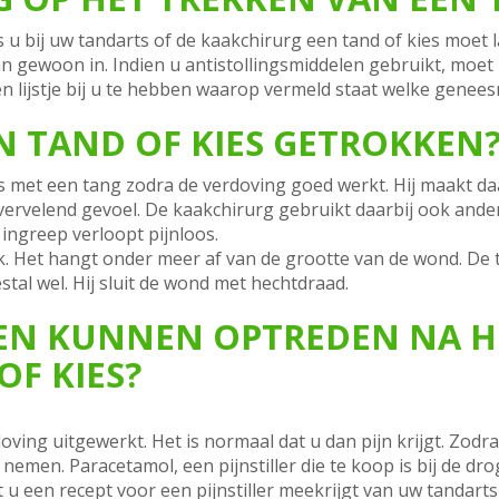
u bij uw tandarts of de kaakchirurg een tand of kies moet la
 gewoon in. Indien u antistollingsmiddelen gebruikt, moet 
en lijstje bij u te hebben waarop vermeld staat welke genee
 TAND OF KIES GETROKKEN
s met een tang zodra de verdoving goed werkt. Hij maakt da
vervelend gevoel. De kaakchirurg gebruikt daarbij ook ander
 ingreep verloopt pijnloos.
ijk. Het hangt onder meer af van de grootte van de wond. De
tal wel. Hij sluit de wond met hechtdraad.
EN KUNNEN OPTREDEN NA H
OF KIES?
oving uitgewerkt. Het is normaal dat u dan pijn krijgt. Zodr
r nemen. Paracetamol, een pijnstiller die te koop is bij de d
 u een recept voor een pijnstiller meekrijgt van uw tandarts