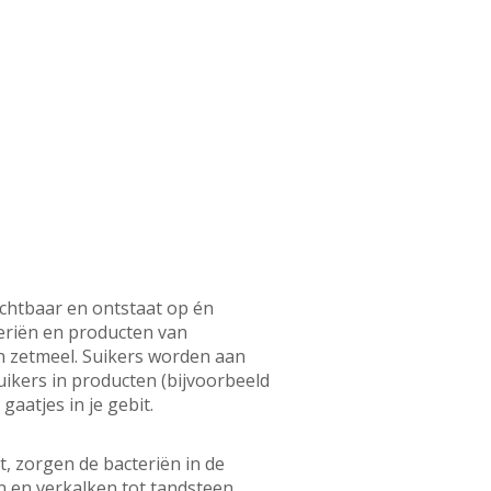
ichtbaar en ontstaat op én
teriën en producten van
 en zetmeel. Suikers worden aan
uikers in producten (bijvoorbeeld
aatjes in je gebit.
, zorgen de bacteriën in de
n en verkalken tot tandsteen.