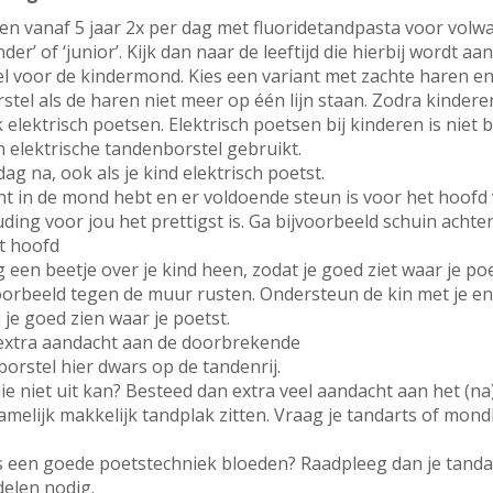
en vanaf 5 jaar 2x per dag met fluoridetandpasta voor volw
er’ of ‘junior’. Kijk dan naar de leeftijd die hierbij wordt a
el voor de kindermond. Kies een variant met zachte haren en
rstel als de haren niet meer op één lijn staan. Zodra kinde
elektrisch poetsen. Elektrisch poetsen bij kinderen is niet
 elektrische tandenborstel gebruikt.
dag na, ook als je kind elektrisch poetst.
ht in de mond hebt en er voldoende steun is voor het hoofd va
ing voor jou het prettigst is. Ga bijvoorbeeld schuin achter 
et hoofd
 een beetje over je kind heen, zodat je goed ziet waar je poe
oorbeeld tegen de muur rusten. Ondersteun de kin met je ene
je goed zien waar je poetst.
 extra aandacht aan de doorbrekende
borstel hier dwars op de tandenrij.
ie niet uit kan? Besteed dan extra veel aandacht aan het (
namelijk makkelijk tandplak zitten. Vraag je tandarts of mon
 een goede poetstechniek bloeden? Raadpleeg dan je tanda
delen nodig.