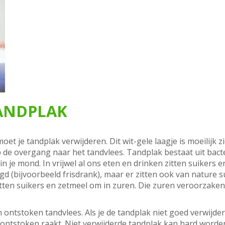
TANDPLAK
t je tandplak verwijderen. Dit wit-gele laagje is moeilijk z
p de overgang naar het tandvlees. Tandplak bestaat uit bac
in je mond. In vrijwel al ons eten en drinken zitten suikers
 (bijvoorbeeld frisdrank), maar er zitten ook van nature s
etten suikers en zetmeel om in zuren. Die zuren veroorzaken g
ntstoken tandvlees. Als je de tandplak niet goed verwijdert
 ontstoken raakt. Niet verwijderde tandplak kan hard worde