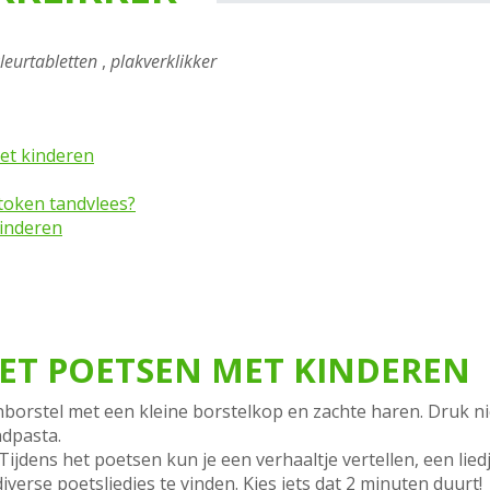
leurtabletten
,
plakverklikker
met kinderen
token tandvlees?
kinderen
 HET POETSEN MET KINDEREN
borstel met een kleine borstelkop en zachte haren. Druk ni
ndpasta.
jdens het poetsen kun je een verhaaltje vertellen, een liedj
 diverse poetsliedjes te vinden. Kies iets dat 2 minuten duurt!