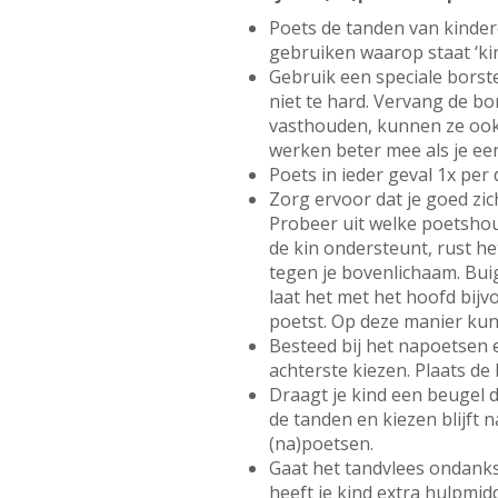
Poets de tanden van kinder
gebruiken waarop staat ‘kind
Gebruik een speciale borst
niet te hard. Vervang de bo
vasthouden, kunnen ze ook 
werken beter mee als je een
Poets in ieder geval 1x per 
Zorg ervoor dat je goed zic
Probeer uit welke poetshoud
de kin ondersteunt, rust h
tegen je bovenlichaam. Buig
laat het met het hoofd bijv
poetst. Op deze manier kun 
Besteed bij het napoetsen
achterste kiezen. Plaats de 
Draagt je kind een beugel d
de tanden en kiezen blijft 
(na)poetsen.
Gaat het tandvlees ondanks
heeft je kind extra hulpmid