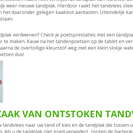
ijk weer nieuwe tandplak. Hierdoor raakt het tandvlees ste
n het daaronder gelegen kaakbot aantasten. Uiteindelijk ka
 staan.
andplak verdwenen? Check je poetsprestaties met een tandpla
r te maken. Kauw na het tandenpoetsen op de tablet en vers
aarna de overtollige kleurstof weg met een klein slokje wate
oetsen dus!
RZAAK VAN ONTSTOKEN TAND
tandvlees naar uw tand of kies en de tandplak die tussen u
 Als u de tandplak niet goed verwijdert, zorgen de bacterië