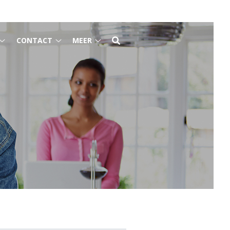
CONTACT
MEER
Gezondheidsinformatie
Contact
Meer
submenu
submenu
submenu