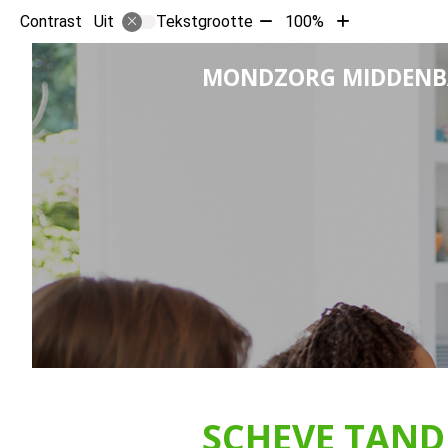
Tekst
Tekst
Contrast
Tekstgrootte
100%
Uit
verkleinen
vergroten
met
met
MONDZORG MIDDEN
10%
10%
SCHEVE TAN