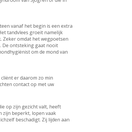
syndroom van Sjögren of die in
teen vanaf het begin is een extra
et tandvlees groeit namelijk
ijk. Zeker omdat het wegpoetsen
. De ontsteking gaat nooit
f mondhygiënist om de mond van
 cliënt er daarom zo min
achten contact op met uw
op zijn gezicht valt, heeft
h zijn beperkt, lopen vaak
hzelf beschadigt. Zij lijden aan