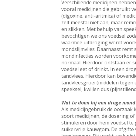
Verschillende medicijnen hebben 
vooral medicijnen die gebruikt 
(digoxine, anti-aritmica) of medi
zelf meestal niet aan, maar rem
en slikken. Met behulp van spe
bevochtigen we ons voedsel zoda
waarmee uitdroging wordt voork
mondslijmvlies. Daarnaast remt 
mondinfecties worden voorkomen.
normaal. Hierdoor ontstaan er sn
voedsel eet of drinkt. In een dr
tandvlees. Hierdoor kan bovendi
tandvleesgroei (middelen tegen e
speeksel, kwijlen dus (pijnstille
Wat te doen bij een droge mond
AIs medicijngebruik de oorzaak is
soort medicijnen, de dosering of
stimuleren door hem voedsel te
suikervrije kauwgom. De afgifte 