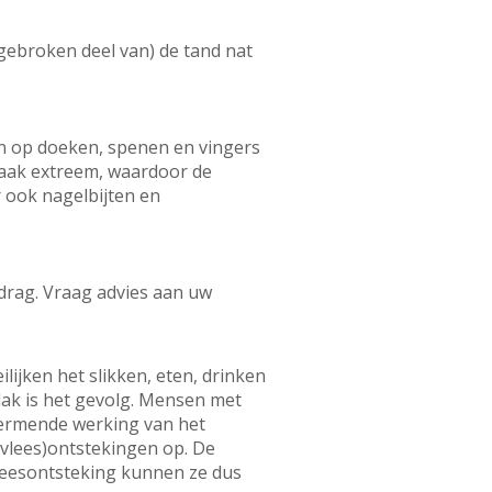
afgebroken deel van) de tand nat
en op doeken, spenen en vingers
vaak extreem, waardoor de
 ook nagelbijten en
edrag. Vraag advies aan uw
jken het slikken, eten, drinken
lak is het gevolg. Mensen met
ermende werking van het
vlees)ontstekingen op. De
leesontsteking kunnen ze dus