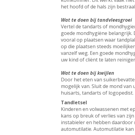
komkommer. Dit werkt vaak niet 
het hoofd of de hals zijn bestraal
Wat te doen bij tandvleesgroei
Vertel de tandarts of mondhygien
goede mondhygiëne belangrijk. Da
vooral op plaatsen waar tandplak
op die plaatsen steeds moeilijke
vanzelf weg. Een goede mondhygi
uw kind of cliënt te laten reinige
Wat te doen bij kwijlen
Door het eten van suikerbevatte
mogelijk van. Sluit de mond van 
huisarts, tandarts of logopedist.
Tandletsel
Kinderen en volwassenen met epi
kans op breuk of verlies van zijn
instabieler en hebben daardoor me
automutilatie. Automutilatie kan 