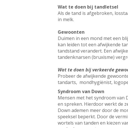
Wat te doen bij tandletsel
Als de tand is afgebroken, lossta
in melk.
Gewoonten
Duimen in een mond met een blij
kan leiden tot een afwijkende t
tandstand verandert. Een afwijk
tandenknarsen (bruxisme) vergro
Wat te doen bij verkeerde gewo
Probeer de afwijkende gewoonten 
tandarts, mondhygiënist, logop
Syndroom van Down
Mensen met het syndroom van Do
en spreken. Hierdoor werkt de z
Down ademen meer door de mond.
speeksel beperkt. Door de verm
wortels van tanden en kiezen va