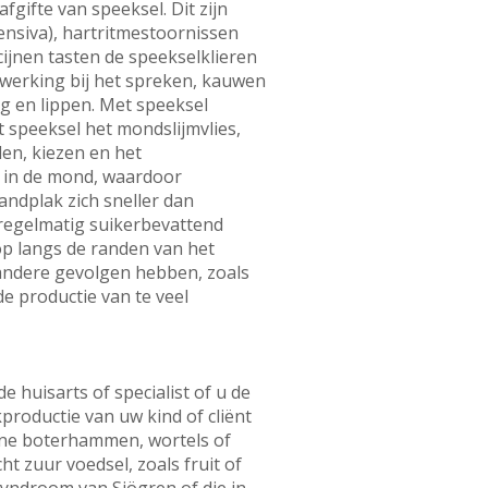
gifte van speeksel. Dit zijn
ensiva), hartritmestoornissen
cijnen tasten de speekselklieren
 werking bij het spreken, kauwen
 en lippen. Met speeksel
 speeksel het mondslijmvlies,
en, kiezen en het
s in de mond, waardoor
andplak zich sneller dan
 regelmatig suikerbevattend
op langs de randen van het
 andere gevolgen hebben, zoals
e productie van te veel
 huisarts of specialist of u de
productie van uw kind of cliënt
ine boterhammen, wortels of
t zuur voedsel, zoals fruit of