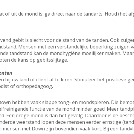
at of uit de mond is: ga direct naar de tandarts. Houd (het 
vend gebit is slecht voor de stand van de tanden. Ook zuig
andstand. Mensen met een verstandelijke beperking zuigen 
ende tandstand kan de mondhygiëne moeilijker maken. Maar
ten de kans op gebitsslijtage.
onten
bij uw kind of cliënt af te leren. Stimuleer het positieve g
edist of orthopedagoog.
wn hebben vaak slappe tong- en mondspieren. Die bemoeili
elfreinigende functie van de mond minder goed. Meer tandp
 Een droge mond is dan het gevolg. Daardoor is de besch
inderde weerstand lopen deze mensen eerder ernstige (tand
n mensen met Down zijn bovendien vaak kort. Bij een tandv