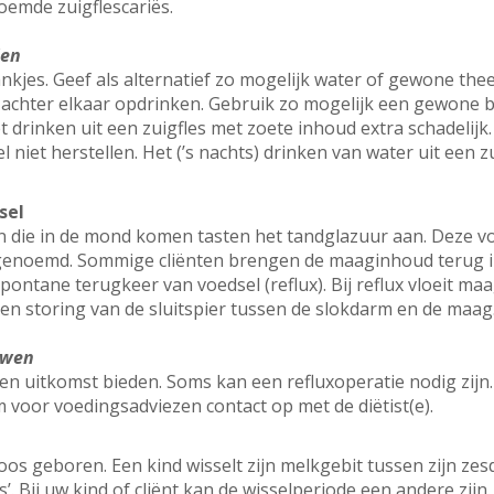
oemde zuigflescariës.
len
kjes. Geef als alternatief zo mogelijk water of gewone thee
r achter elkaar opdrinken. Gebruik zo mogelijk een gewone 
het drinken uit een zuigfles met zoete inhoud extra schadelijk
 niet herstellen. Het (’s nachts) drinken van water uit een zu
sel
n die in de mond komen tasten het tandglazuur aan. Deze v
e genoemd. Sommige cliënten brengen de maaginhoud terug 
ontane terugkeer van voedsel (reflux). Bij reflux vloeit ma
en storing van de sluitspier tussen de slokdarm en de maag
uwen
 uitkomst bieden. Soms kan een refluxoperatie nodig zijn
 voor voedingsadviezen contact op met de diëtist(e).
s geboren. Een kind wisselt zijn melkgebit tussen zijn zesd
s’. Bij uw kind of cliënt kan de wisselperiode een andere zij