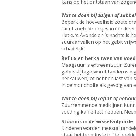
kans op het ontstaan van zogen
Wat te doen bij zuigen of sabbe
Beperk de hoeveelheid zoete dran
cliënt zoete drankjes in één kee
rietje. ’s Avonds en ’s nachts is 
zuuraanvallen op het gebit vrijwel
schadelijk.
Reflux en herkauwen van voed
Maagzuur is extreem zuur. Zure
gebitsslijtage wordt tanderosi
herkauwen) of hebben last van sp
in de mondholte als gevolg van e
Wat te doen bij reflux of herka
Zuurremmende medicijnen kunnen
voeding kan effect hebben. Neem
Stoornis in de wisselvolgorde
Kinderen worden meestal tandeloo
staat het tenminste in ‘de boekje