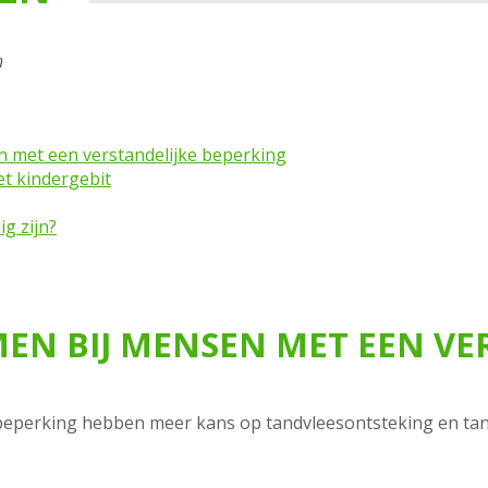
n
met een verstandelijke beperking
et kindergebit
g zijn?
N BIJ MENSEN MET EEN VER
eperking hebben meer kans op tandvleesontsteking en tandb