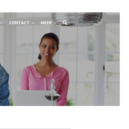
CONTACT
MEER
Gezondheidsinformatie
Contact
Meer
submenu
submenu
submenu