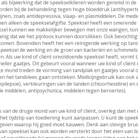
als bijwerking dat de speekselklieren worden geremd in de af
worden bij de behandeling tegen hoge bloeddruk (antihypert
cijnen, zoals antidepressiva, slaap- en plasmiddelen. De medi
men alleen de speekselafgifte. Speeksel heeft een smerende
eksel kunnen we makkelijker bewegen met onze wangen, tong
nig dat we het pijnloos kunnen doorslikken. Ook bevochtigt
omen. Bovendien heeft het een reinigende werking op tand
speeksel de werking en de groei van bacteriën en schimmel
 Als uw kind of cliënt onvoldoende speeksel heeft, vormt t
eller gaatjes. Dit gebeurt vooral wanneer uw kind of cliënt
oge mond treden de vorming van tandplak en gaatjes vooral 
en het tandvlees gaan ontsteken. Medicijngebruik kan ook
pilepsie), verkleuringen van de tanden (chloorhexidine) en d
nde middelen, antipsychotica, middelen tegen beroertes).
 van de droge mond van uw kind of cliënt, overleg dan met de
 het tijdstip van toediening kunt aanpassen. U kunt de speek
 geven waarop hij goed moet kauwen. Denk aan stevige bru
van speeksel kan ook worden versterkt door het eten van lich