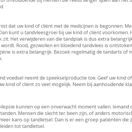
of onvoldoende bij mensen die reeds langer lijden aan het 
d.
ist dat uw kind of cliënt met de medicijnen is begonnen. Me
n kunt u tandvleesgroei bij uw kind of cliënt voorkomen. H
 zit. Het verwijderen van die tandplak is dus extra belangr
r wordt. Rood, gezwollen en bloedend tandvlees is ontstoken
ëne is extra belangrijk. Bezoek regelmatig de tandarts o
n.
nd voedsel neemt de speekselproductie toe. Geef uw kind of
uw kind of cliënt zo veel mogelijk. Neem bij aanhoudende kl
lepsie kunnen op een onverwacht moment vallen. Iemand die 
 tanden. Mensen die slecht ter been zijn, of anders motorisc
er kans op tandletsel. Dan is er een groep patiënten die zic
leiden tot tandletsel.