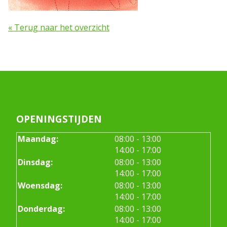
« Terug naar het overzicht
OPENINGSTIJDEN
tot
Maandag:
08:00
- 13:00
tot
14:00
- 17:00
tot
Dinsdag:
08:00
- 13:00
tot
14:00
- 17:00
tot
Woensdag:
08:00
- 13:00
tot
14:00
- 17:00
tot
Donderdag:
08:00
- 13:00
tot
14:00
- 17:00