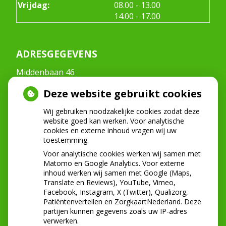
tot
Vrijdag:
08.00
- 13.00
tot
14.00
- 17.00
ADRESGEGEVENS
Middenbaan 46
2991CT Barendrecht
Deze website gebruikt cookies
Tel:
0180-222268
E-mail:
info@mondzorgmiddenbaan.nl
Wij gebruiken noodzakelijke cookies zodat deze
website goed kan werken. Voor analytische
cookies en externe inhoud vragen wij uw
toestemming.
NIEUWS
Voor analytische cookies werken wij samen met
Let op: valse Infomedics-mails over
Matomo en Google Analytics. Voor externe
inhoud werken wij samen met Google (Maps,
openstaande rekening
Translate en Reviews), YouTube, Vimeo,
Tanden bleken? Laat het veilig doen!
Facebook, Instagram, X (Twitter), Qualizorg,
Gezond tandvlees: de basis voor een gezonde
Patiëntenvertellen en ZorgkaartNederland. Deze
mond
partijen kunnen gegevens zoals uw IP-adres
Naar de tandarts in het buitenland? Wees op je
verwerken.