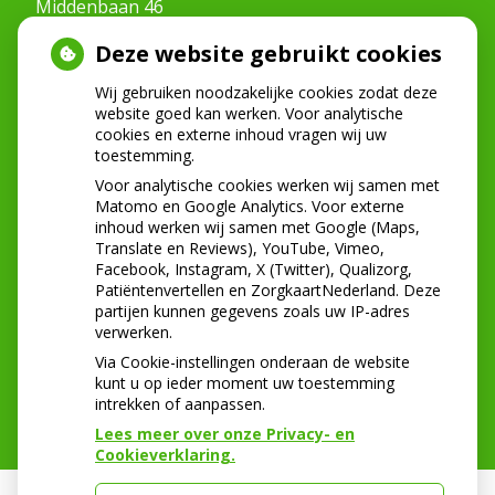
Middenbaan 46
2991CT Barendrecht
Deze website gebruikt cookies
Tel:
0180-222268
E-mail:
info@mondzorgmiddenbaan.nl
Wij gebruiken noodzakelijke cookies zodat deze
website goed kan werken. Voor analytische
cookies en externe inhoud vragen wij uw
toestemming.
NIEUWS
Voor analytische cookies werken wij samen met
Let op: valse Infomedics-mails over
Matomo en Google Analytics. Voor externe
inhoud werken wij samen met Google (Maps,
openstaande rekening
Translate en Reviews), YouTube, Vimeo,
Tanden bleken? Laat het veilig doen!
Facebook, Instagram, X (Twitter), Qualizorg,
Gezond tandvlees: de basis voor een gezonde
Patiëntenvertellen en ZorgkaartNederland. Deze
mond
partijen kunnen gegevens zoals uw IP-adres
Naar de tandarts in het buitenland? Wees op je
verwerken.
hoede!
Via Cookie-instellingen onderaan de website
kunt u op ieder moment uw toestemming
intrekken of aanpassen.
Lees meer over onze Privacy- en
Cookieverklaring.