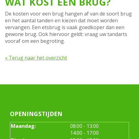
WAT KOST EEN BRUG?
De kosten voor een brug hangen af van de soort brug
en het aantal tanden en kiezen dat moet worden
vervangen. Een etsbrug is vaak goedkoper dan een
gewone brug. Ook hiervoor geldt: vraag uw tandarts
vooraf om een begroting.
« Terug naar het overzicht
OPENINGSTIJDEN
tot
Maandag:
08:00
- 13:00
tot
14:00
- 17:00