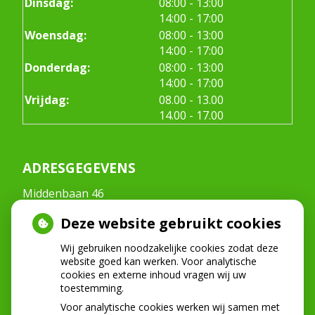
tot
Dinsdag:
08:00
- 13:00
tot
14:00
- 17:00
tot
Woensdag:
08:00
- 13:00
tot
14:00
- 17:00
tot
Donderdag:
08:00
- 13:00
tot
14:00
- 17:00
tot
Vrijdag:
08.00
- 13.00
tot
14.00
- 17.00
ADRESGEGEVENS
Middenbaan 46
2991CT Barendrecht
Deze website gebruikt cookies
Tel:
0180-222268
E-mail:
info@mondzorgmiddenbaan.nl
Wij gebruiken noodzakelijke cookies zodat deze
website goed kan werken. Voor analytische
cookies en externe inhoud vragen wij uw
toestemming.
NIEUWS
Voor analytische cookies werken wij samen met