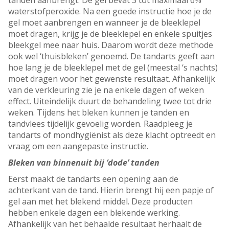
tanden aanbrengt. De gel bevat 3 tot maximaal 6%
waterstofperoxide. Na een goede instructie hoe je de
gel moet aanbrengen en wanneer je de bleeklepel
moet dragen, krijg je de bleeklepel en enkele spuitjes
bleekgel mee naar huis. Daarom wordt deze methode
ook wel ‘thuisbleken’ genoemd. De tandarts geeft aan
hoe lang je de bleeklepel met de gel (meestal ‘s nachts)
moet dragen voor het gewenste resultaat. Afhankelijk
van de verkleuring zie je na enkele dagen of weken
effect. Uiteindelijk duurt de behandeling twee tot drie
weken. Tijdens het bleken kunnen je tanden en
tandvlees tijdelijk gevoelig worden. Raadpleeg je
tandarts of mondhygiënist als deze klacht optreedt en
vraag om een aangepaste instructie.
Bleken van binnenuit bij ‘dode’ tanden
Eerst maakt de tandarts een opening aan de
achterkant van de tand. Hierin brengt hij een papje of
gel aan met het blekend middel. Deze producten
hebben enkele dagen een blekende werking.
Afhankelijk van het behaalde resultaat herhaalt de