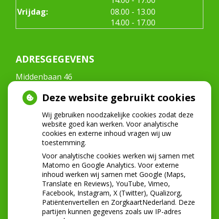
tot
Vrijdag:
08.00
- 13.00
tot
14.00
- 17.00
ADRESGEGEVENS
Middenbaan 46
2991CT Barendrecht
Deze website gebruikt cookies
Tel:
0180-222268
E-mail:
info@mondzorgmiddenbaan.nl
Wij gebruiken noodzakelijke cookies zodat deze
website goed kan werken. Voor analytische
cookies en externe inhoud vragen wij uw
toestemming.
NIEUWS
Voor analytische cookies werken wij samen met
Let op: valse Infomedics-mails over
Matomo en Google Analytics. Voor externe
inhoud werken wij samen met Google (Maps,
openstaande rekening
Translate en Reviews), YouTube, Vimeo,
Tanden bleken? Laat het veilig doen!
Facebook, Instagram, X (Twitter), Qualizorg,
Gezond tandvlees: de basis voor een gezonde
Patiëntenvertellen en ZorgkaartNederland. Deze
mond
partijen kunnen gegevens zoals uw IP-adres
Naar de tandarts in het buitenland? Wees op je