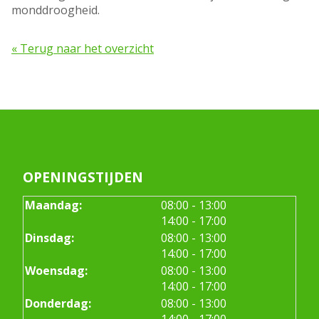
monddroogheid.
« Terug naar het overzicht
OPENINGSTIJDEN
tot
Maandag:
08:00
- 13:00
tot
14:00
- 17:00
tot
Dinsdag:
08:00
- 13:00
tot
14:00
- 17:00
tot
Woensdag:
08:00
- 13:00
tot
14:00
- 17:00
tot
Donderdag:
08:00
- 13:00
tot
14:00
- 17:00