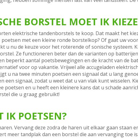
ng, hebben sommige mensen last van veel tandsteen. De 
SCHE BORSTEL MOET IK KIEZ
oorten elektrische tandenborstels te koop. Dat maakt het kie
 u poetsen met een kleine ronde borstelkop? Of gaat uw voo
t u nu de keuze voor het roterende of sonische systeem. Ki
rstel. Ze functioneren beter dan de varianten op batterije
een beperkt aantal poetsbewegingen en de kracht van de batte
lternatief voor op vakantie. Vrijwel alle accugeladen elektr
krijgt u na twee minuten poetsen een signaal dat u lang gen
 een signaal, zodat u weet dat u van vlak kunt wisselen. Kie
mee poetsen en u heeft een kleinere kans dat u schade aanric
stel die u graag gebruikt!
 IK POETSEN?
haren. Vervang deze zodra de haren uit elkaar gaan staan en
ert meer tandplak dan een borstel die aan vervanging toe i