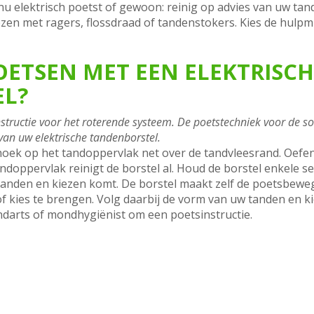
nu elektrisch poetst of gewoon: reinig op advies van uw ta
zen met ragers, flossdraad of tandenstokers. Kies de hulpm
OETSEN MET EEN ELEKTRISCH
L?
structie voor het roterende systeem. De poetstechniek voor de soni
van uw elektrische tandenborstel.
hoek op het tandoppervlak net over de tandvleesrand. Oefen
ndoppervlak reinigt de borstel al. Houd de borstel enkele sec
tanden en kiezen komt. De borstel maakt zelf de poetsbeweg
 kies te brengen. Volg daarbij de vorm van uw tanden en ki
ndarts of mondhygiënist om een poetsinstructie.