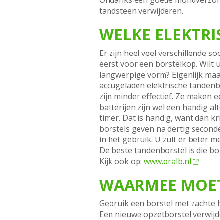
Ondanks een goede mondverzorgi
tandsteen verwijderen.
WELKE ELEKTRI
Er zijn heel veel verschillende s
eerst voor een borstelkop. Wilt
langwerpige vorm? Eigenlijk maak
accugeladen elektrische tandenbo
zijn minder effectief. Ze maken 
batterijen zijn wel een handig a
timer. Dat is handig, want dan 
borstels geven na dertig seconden
in het gebruik. U zult er beter 
De beste tandenborstel is die bor
Kijk ook op:
www.oralb.nl
WAARMEE MOET
Gebruik een borstel met zachte 
Een nieuwe opzetborstel verwijd