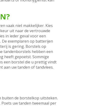
tandarts of mondhygiënist kan
EN?
zen vaak niet makkelijker. Kies
rkeur uit naar de vertrouwde
es in ieder geval voor een
n. De exemplaren op batterijen
rij is gering. Borstels op
ische tandenborstels hebben een
oeg heeft gepoetst. Sommige
s een borstel die u prettig vindt
ht aan uw tanden of tandvlees.
 buiten de borstelkop uitsteken.
s. Poets uw tanden tweemaal per