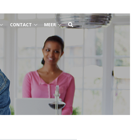
CONTACT
MEER
Gezondheidsinformatie
Contact
Meer
submenu
submenu
submenu