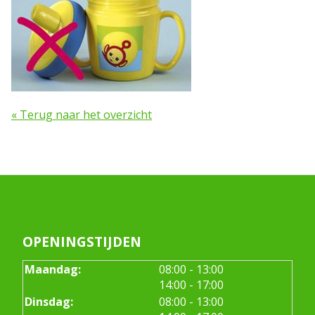
« Terug naar het overzicht
OPENINGSTIJDEN
tot
Maandag:
08:00
- 13:00
tot
14:00
- 17:00
tot
Dinsdag:
08:00
- 13:00