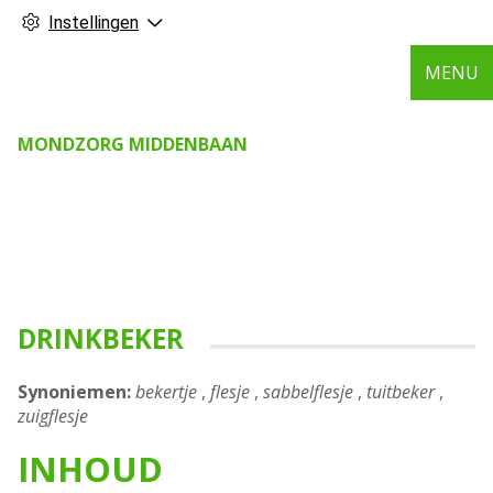
Instellingen
MENU
MONDZORG MIDDENBAAN
DRINKBEKER
Synoniemen:
bekertje
,
flesje
,
sabbelflesje
,
tuitbeker
,
zuigflesje
INHOUD