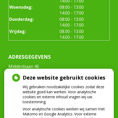
tot
14:00
- 17:00
tot
Woensdag:
08:00
- 13:00
tot
14:00
- 17:00
tot
Donderdag:
08:00
- 13:00
tot
14:00
- 17:00
tot
Vrijdag:
08.00
- 13.00
tot
14.00
- 17.00
ADRESGEGEVENS
Middenbaan 46
2991CT Barendrecht
Deze website gebruikt cookies
Tel:
0180-222268
E-mail:
info@mondzorgmiddenbaan.nl
Wij gebruiken noodzakelijke cookies zodat deze
website goed kan werken. Voor analytische
cookies en externe inhoud vragen wij uw
toestemming.
NIEUWS
Voor analytische cookies werken wij samen met
Let op: valse Infomedics-mails over
Matomo en Google Analytics. Voor externe