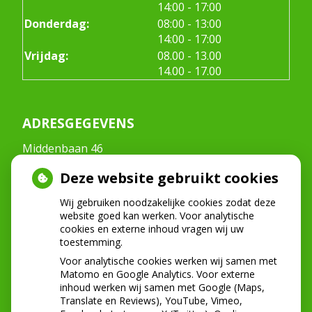
tot
14:00
- 17:00
tot
Donderdag:
08:00
- 13:00
tot
14:00
- 17:00
tot
Vrijdag:
08.00
- 13.00
tot
14.00
- 17.00
ADRESGEGEVENS
Middenbaan 46
2991CT Barendrecht
Deze website gebruikt cookies
Tel:
0180-222268
E-mail:
info@mondzorgmiddenbaan.nl
Wij gebruiken noodzakelijke cookies zodat deze
website goed kan werken. Voor analytische
cookies en externe inhoud vragen wij uw
toestemming.
NIEUWS
Voor analytische cookies werken wij samen met
Let op: valse Infomedics-mails over
Matomo en Google Analytics. Voor externe
inhoud werken wij samen met Google (Maps,
openstaande rekening
Translate en Reviews), YouTube, Vimeo,
Tanden bleken? Laat het veilig doen!