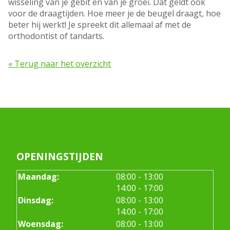
wisseling van je gebit en van je groei. Dat geldt ook
voor de draagtijden. Hoe meer je de beugel draagt, hoe
beter hij werkt! Je spreekt dit allemaal af met de
orthodontist of tandarts.
« Terug naar het overzicht
OPENINGSTIJDEN
tot
Maandag:
08:00
- 13:00
tot
14:00
- 17:00
tot
Dinsdag:
08:00
- 13:00
tot
14:00
- 17:00
tot
Woensdag:
08:00
- 13:00