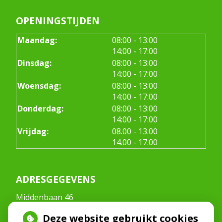
OPENINGSTIJDEN
tot
Maandag:
08:00
- 13:00
tot
14:00
- 17:00
tot
Dinsdag:
08:00
- 13:00
tot
14:00
- 17:00
tot
Woensdag:
08:00
- 13:00
tot
14:00
- 17:00
tot
Donderdag:
08:00
- 13:00
tot
14:00
- 17:00
tot
Vrijdag:
08.00
- 13.00
tot
14.00
- 17.00
ADRESGEGEVENS
Middenbaan 46
2991CT Barendrecht
Deze website gebruikt cookies