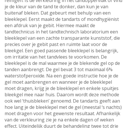
reinigen. Is de verkleuring in het tandoppervlak of vind
je de kleur van de tand te donker, dan kun je van
buitenaf bleken. Dat gebeurt met behulp van een
bleeklepel. Eerst maakt de tandarts of mondhygiënist
een afdruk van je gebit. Hiermee maakt de
tandtechnicus in het tandtechnisch laboratorium een
bleeklepel van een zachte transparante kunststof, die
precies over je gebit past en ruimte laat voor de
bleekgel. Een goed passende bleeklepel is belangrijk,
om irritatie van het tandvlees te voorkomen. De
bleeklepel is de mal waarmee je de blekende gel op de
tanden aanbrengt. De gel bevat 3 tot maximaal 6%
waterstofperoxide. Na een goede instructie hoe je de
gel moet aanbrengen en wanneer je de bleeklepel
moet dragen, krijg je de bleeklepel en enkele spuitjes
bleekgel mee naar huis. Daarom wordt deze methode
ook wel ‘thuisbleken’ genoemd. De tandarts geeft aan
hoe lang je de bleeklepel met de gel (meestal ‘s nachts)
moet dragen voor het gewenste resultaat. Afhankelijk
van de verkleuring zie je na enkele dagen of weken
effect. Uiteindelijk duurt de behandeling twee tot drie