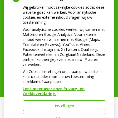
Tel:
0180-222268
E-mail:
info@mondzorgmiddenbaan.nl
Wij gebruiken noodzakelijke cookies zodat deze
website goed kan werken. Voor analytische
cookies en externe inhoud vragen wij uw
toestemming.
NIEUWS
Voor analytische cookies werken wij samen met
Let op: valse Infomedics-mails over
Matomo en Google Analytics. Voor externe
inhoud werken wij samen met Google (Maps,
openstaande rekening
Translate en Reviews), YouTube, Vimeo,
Tanden bleken? Laat het veilig doen!
Facebook, Instagram, X (Twitter), Qualizorg,
Gezond tandvlees: de basis voor een gezonde
Patiëntenvertellen en ZorgkaartNederland. Deze
mond
partijen kunnen gegevens zoals uw IP-adres
Naar de tandarts in het buitenland? Wees op je
verwerken.
hoede!
Via Cookie-instellingen onderaan de website
kunt u op ieder moment uw toestemming
intrekken of aanpassen.
Lees meer over onze Privacy- en
Cookieverklaring.
Instellingen
Uw Zorg Online
|
Beheer